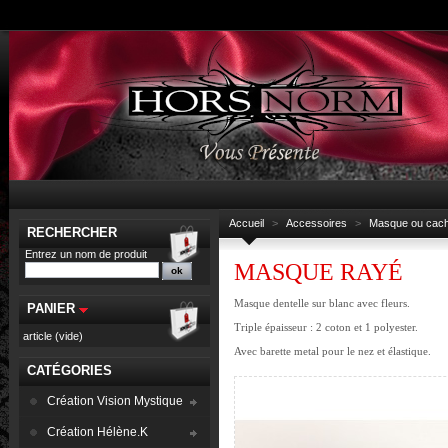
Accueil
>
Accessoires
>
Masque ou cac
RECHERCHER
Entrez un nom de produit
MASQUE RAYÉ
Masque dentelle sur blanc avec fleurs.
PANIER
Triple épaisseur : 2 coton et 1 polyester.
article
(vide)
Avec barette metal pour le nez et élastique.
CATÉGORIES
Création Vision Mystique
Création Hélène.K