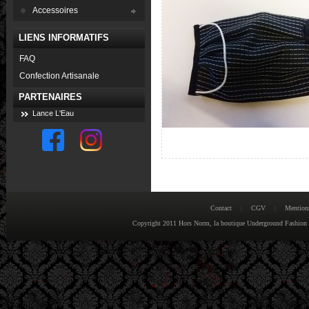
Accessoires
LIENS INFORMATIFS
FAQ
Confection Artisanale
PARTENAIRES
Lance L'Eau
Contact
|
CGV
|
Mention
Copyright 2011 Hors Norm, la boutique Underground Fashion : 