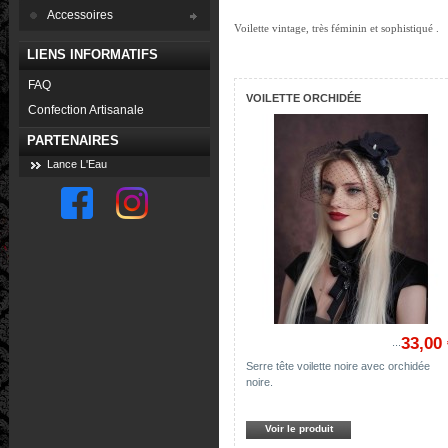
Accessoires
Voilette vintage, très féminin et sophistiqué .
LIENS INFORMATIFS
FAQ
VOILETTE ORCHIDÉE
Confection Artisanale
PARTENAIRES
Lance L'Eau
33,00
...
Serre tête voilette noire avec orchidée
noire.
Voir le produit