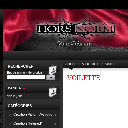
Accueil
>
Accessoires
>
voilette
RECHERCHER
Entrez un nom de produit
VOILETTE
PANIER
article
(vide)
CATÉGORIES
Création Vision Mystique
Création Hélène.K