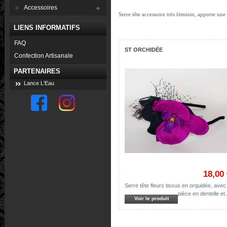
Accessoires
Serre tête accessoire très féminin, apporte un
LIENS INFORMATIFS
FAQ
ST ORCHIDÉE
Confection Artisanale
PARTENAIRES
Lance L'Eau
18,00
Serre tête fleurs tissus en orquidée, avec
pièce en dentelle et.
Voir le produit