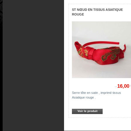
ST NŒUD EN TISSUS ASIATIQUE
ROUGE
16,00
...
Serre tête en satin , imprimé tissus
Asiatique rouge .
Voir le produit