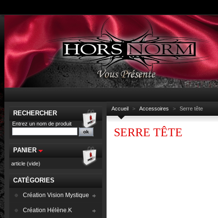
Accueil
>
Accessoires
>
Serre tête
RECHERCHER
Entrez un nom de produit
SERRE TÊTE
PANIER
article
(vide)
CATÉGORIES
Création Vision Mystique
Création Hélène.K