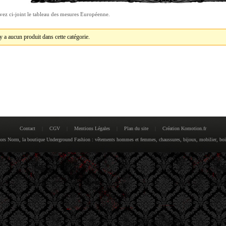
vez ci-joint le tableau des mesures Européenne.
'y a aucun produit dans cette catégorie.
Contact
|
CGV
|
Mentions Légales
|
Plan du site
|
Création Komotion.fr
rs Norm, la boutique Underground Fashion : vêtements hommes et femmes, chaussures, bijoux, mobilier, boiss