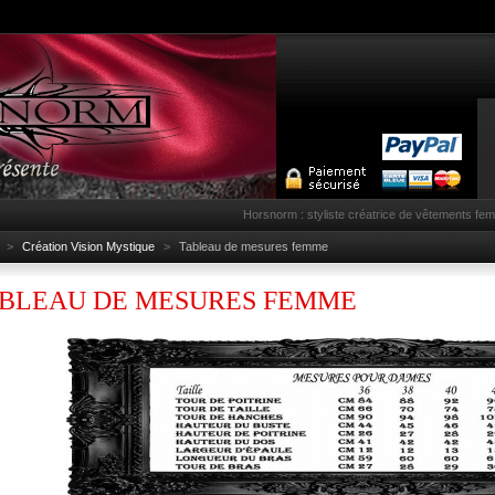
Horsnorm : styliste créatrice de vêtements fe
>
Création Vision Mystique
>
Tableau de mesures femme
BLEAU DE MESURES FEMME