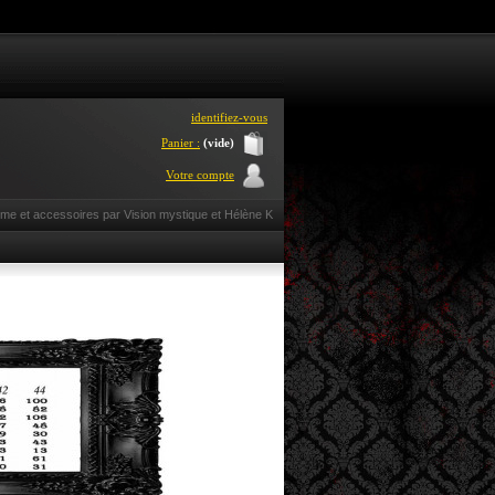
identifiez-vous
Panier :
(vide)
Votre compte
mme et accessoires par Vision mystique et Hélène K